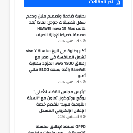
أخر المقالات
بطارية ضخمة وتصميم متين ودعم
سهل لتطبيقات جوجل: لماذا يُعد
هاتف HUAWEI nova 15 Max
مصممًا خصيصًا لإجازة الصيف
5 أغسطس، 2026
أكبر بطارية في تاريخ سلسلة vivo Y
تشعل المنافسة في مصر مع
إطلاق vivo Y500، المزود ببطارية
BlueVolt رائدة بسعة 8100 مللي
أمبير
5 أغسطس، 2026
“رئيس مجلس القضاء الأعلى”
يوقّع بروتوكول تعاون مع “الهيئة
القومية للبريد” لتقديم خدمة
الإعلان الإلكتروني المسجل
5 أغسطس، 2026
OPPO تستعد لإطلاق سلسلة