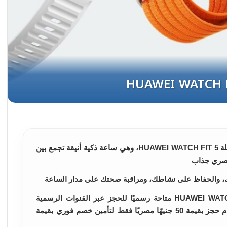
أعلنت شركة هواوي عن فتح باب الحجز لسلسلة HUAWEI WATCH FIT 5، وهي ساعة ذكية أنيقة تجمع بين
عصري جذاب
وبك، والحفاظ على نشاطك، ومراقبة صحتك على مدار الساعة
واعتبارًا من اليوم، ستكون سلسلة HUAWEI WATCH FIT 5 متاحة رسميًا للحجز عبر القنوات الرسمية
ومتاجر التجزئة المختارة، حيث يمكن دفع مقدم حجز بقيمة 50 جنيهًا مصريًا فقط لتأمين خصم فوري بقيمة