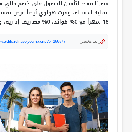
عملية الاقتناء، وفرت هواوي أيضاً عرض تقس
18 شهراً مع 0% فوائد، 0% مصاريف إدارية، و0% مقدم عند حجز الساعة.
رابط مختصر
www.akhbarelnaselyoum.com/?p=196577