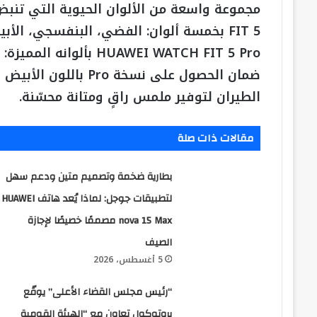
FIT 5 بخمسة ألوان: الفضي، البنفسجي، الأ
HUAWEI WATCH FIT 5 Pro 
ضمان الحصول على نسخة 
الطيران لتوفير ملمس راقٍ ومتانة محسّنة.
مقالات ذات صلة
بطارية ضخمة وتصميم متين ودعم سهل
لتطبيقات جوجل: لماذا يُعد هاتف HUAWEI
nova 15 Max مصممًا خصيصًا لإجازة
الصيف
5 أغسطس، 2026
“رئيس مجلس القضاء الأعلى” يوقّع
بروتوكول تعاون مع “الهيئة القومية