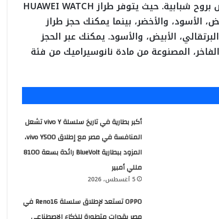
مجموعة واسعة من الألوان الحيوية التي تنبض بروح شبابية. حيث يتوفر طراز HUAWEI WATCH
بيض، الأسود، والأخضر، بينما يمكنك حجز طراز
بألوانه المميزة: البرتقالي، الأبيض، والأسود. يمكنك عبر الحجز
Pro باللون الأبيض الفاخر، المصنوعة من مادة نانوسيراميك من فئة
أكبر بطارية في تاريخ سلسلة vivo Y تشعل
المنافسة في مصر مع إطلاق vivo Y500،
المزود ببطارية BlueVolt رائدة بسعة 8100
مللي أمبير
5 أغسطس، 2026
OPPO تستعد لإطلاق سلسلة Reno16 في
مصر بقدرات متطورة للذكاء الاصطناعي