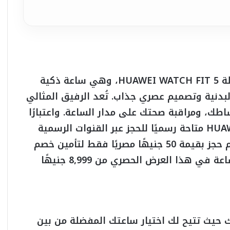
أعلنت شركة هواوي عن فتح باب الحجز لسلسلة HUAWEI WATCH FIT 5، وهي ساعة ذكية
لبدنية وتصميم عصري جذاب. تُعد الرفيق المثالي
طك، ومراقبة صحتك على مدار الساعة. واعتبارًا
من اليوم، ستكون سلسلة HUAWEI WATCH FIT 5 متاحة رسميًا للحجز عبر القنوات الرسمية
ومتاجر التجزئة المختارة، حيث يمكن دفع مقدم حجز بقيمة 50 جنيهًا مصريًا فقط لتأمين خصم
فوري بقيمة 1000 جنيه مصري، ليبدأ سعر الساعة في هذا العرض الحصري من 8,999 جنيهًا
ك حيث تتيح لك اختيار ساعتك المفضلة من بين