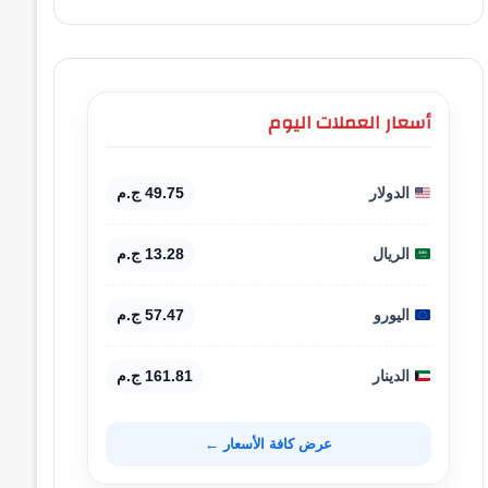
أسعار العملات اليوم
الدولار
49.75 ج.م
الريال
13.28 ج.م
اليورو
57.47 ج.م
الدينار
161.81 ج.م
عرض كافة الأسعار ←