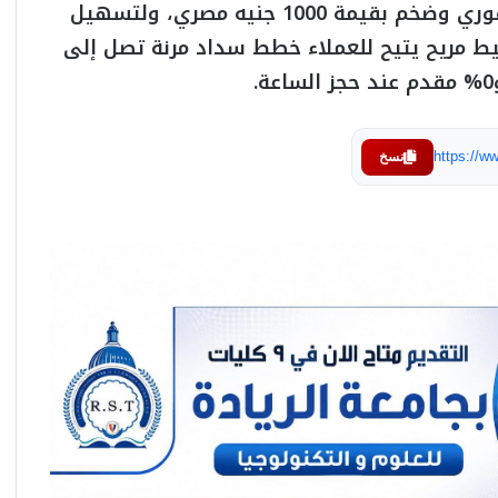
مصريًا فقط لتأمين الحصول على خصم مالي فوري وضخم بقيمة 1000 جنيه مصري، ولتسهيل
يط مريح يتيح للعملاء خطط سداد مرنة تصل إلى
https://
نسخ
e& Business and Horizon Egypt Partner to
Build an Integrated Digital Ecosystem for
SA’ADA New Cairo
e& Business وهورايزون مصر توقعان شراكة