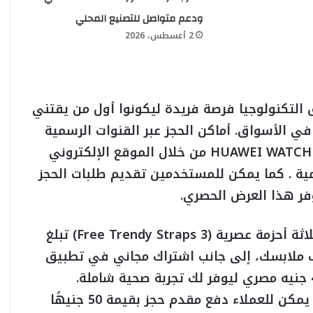
ودعم متواصل للتصنيع المحلي
2 أغسطس، 2026
 التكنولوجيا فرصة فريدة ليكونوا أول من يقتني
 الأسواق. أماكن الحجز عبر القنوات الرسمية
والمعتمدة، تتوفر حملة الحجز لسلسلة HUAWEI WATCH FIT 5 من خلال الموقع الإلكتروني
ة . كما يمكن للمستخدمين تقديم طلبات الحجز
وفر هذا العرض الحصري.
وتتضمن هذه المزايا هدية مجانية عبارة عن ثلاثة أحزمة عصرية (3 Free Trendy Straps) تبلغ
 مختلف ملابسك، إلى جانب اشتراك مجاني في تطبيق
يتضمن العرض الترويجي ميزة استثنائية؛ حيث يمكن للعملاء دفع مقدم حجز بقيمة 50 جنيهًا