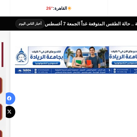
القاهرة:
26°
 7 أغسطس
وزير التربية والتعليم ورئيس 
أخبار الناس اليوم
في
‫X