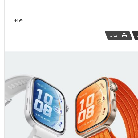
44
طباعة