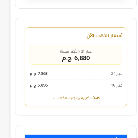
أسعار الذهب الآن
عيار 21 (الأكثر مبيعاً)
6,880 ج.م
عيار 24
7,863 ج.م
عيار 18
5,896 ج.م
كافة الأعيرة والجنيه الذهب ←