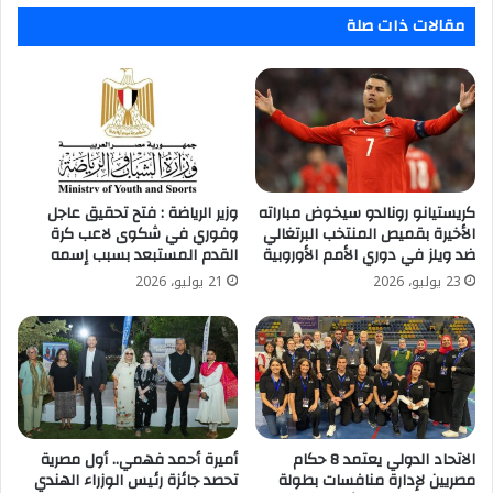
مقالات ذات صلة
كريستيانو رونالدو سيخوض مباراته
وزير الرياضة : فتح تحقيق عاجل
الأخيرة بقميص المنتخب البرتغالي
وفوري في شكوى لاعب كرة
ضد ويلز في دوري الأمم الأوروبية
القدم المستبعد بسبب إسمه
23 يوليو، 2026
21 يوليو، 2026
الاتحاد الدولي يعتمد 8 حكام
أميرة أحمد فهمي.. أول مصرية
مصريين لإدارة منافسات بطولة
تحصد جائزة رئيس الوزراء الهندي