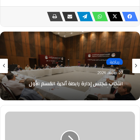
رياضة
27 يوليو، 2026
انتخاب مجلس إدارة رابطة أندية القسم الأول
بالتزكية
«خالد
صبري
هولدينج»
تنتهى