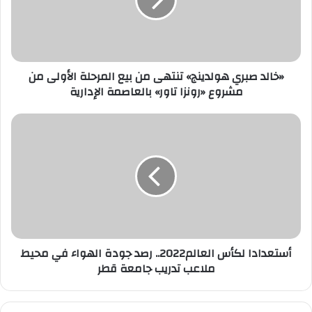
من
بيع
المرحلة
الأولى
من
مشروع
«خالد صبري هولدينج» تنتهى من بيع المرحلة الأولى من
«رونزا
مشروع «رونزا تاور» بالعاصمة الإدارية
تاور»
بالعاصمة
أستعدادا
الإدارية
لكأس
العالم2022..
رصد
جودة
الهواء
في
محيط
ملاعب
تدريب
أستعدادا لكأس العالم2022.. رصد جودة الهواء في محيط
جامعة
ملاعب تدريب جامعة قطر
قطر