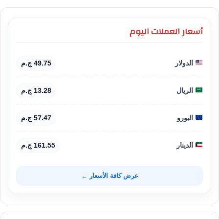
أسعار العملات اليوم
الدولار
49.75 ج.م
الريال
13.28 ج.م
اليورو
57.47 ج.م
الدينار
161.55 ج.م
عرض كافة الأسعار ←