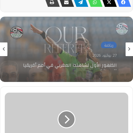
رياضة
27 يوليو، 2026
في كأس الإنتركونتيننتال .. طاقم تحكيم مصري
بقيادة أمين عمر لإدارة مواجهة الأهلي جدة
وأوكلاند أف سي
رئيس
الوزراء
يتابع
خطوات
إنشاء
المنطقة
الصناعية