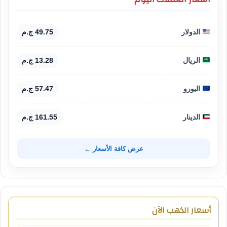
الدولار
49.75 ج.م
الريال
13.28 ج.م
اليورو
57.47 ج.م
الدينار
161.55 ج.م
عرض كافة الأسعار ←
أسعار الذهب الآن