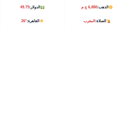
الذهب:
6,880 ج.م
الدولار:
49.75
الصلاة:
المغرب
القاهرة:
26°