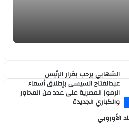
التصعيد وضمان حرية
احة
الشهابي يرحب بقرار الرئيس
الشهابي
يرحب
عبدالفتاح السيسى بإطلاق أسماء
بقرار
الرموز المصرية على عدد من المحاور
الرئيس
عبدالفتاح
والكباري الجديدة
السيسى
بإطلاق
أسماء
د الأوروبي
الرموز
المصرية