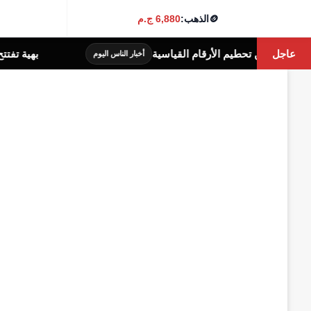
🪙
الذهب:
6,880 ج.م
عاجل
م الأرقام القياسية
بهية تفتتح وحدة للكشف الم
أخبار الناس اليوم