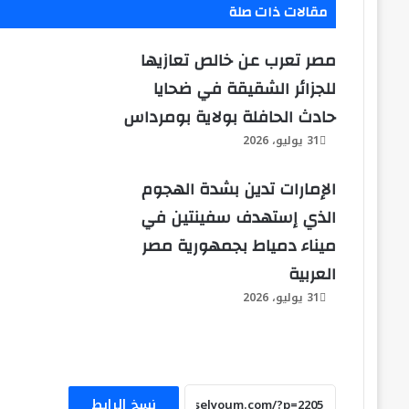
مقالات ذات صلة
مصر تعرب عن خالص تعازيها
للجزائر الشقيقة في ضحايا
حادث الحافلة بولاية بومرداس
31 يوليو، 2026
الإمارات تدين بشدة الهجوم
الذي إستهدف سفينتين في
ميناء دمياط بجمهورية مصر
العربية
31 يوليو، 2026
وزير الخارجية يبحث هاتفياً مع نظيريه
نسخ الرابط
الإيراني والعماني جهود خفض التصعيد