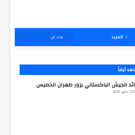
بحث
المزيد
عن
هد أيضاً
لاق
ئد الجيش الباكستاني يزور طهران الخميس
21 مايو، 2026