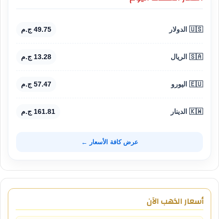
🇺🇸 الدولار
49.75 ج.م
🇸🇦 الريال
13.28 ج.م
🇪🇺 اليورو
57.47 ج.م
🇰🇼 الدينار
161.81 ج.م
عرض كافة الأسعار ←
أسعار الذهب الآن