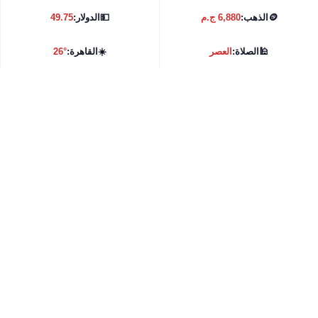
🪙
الذهب:
6,880 ج.م
💵
الدولار:
49.75
🕌
الصلاة:
العصر
☀️
القاهرة:
26°