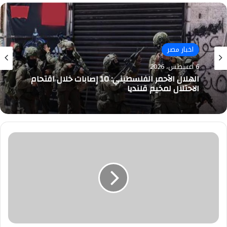
طقس
اخبار مصر
5 أغسطس، 2026
6 أغسطس، 2026
درجات الحرارة المتوقعة غدًا الخميس 6 أغسطس
2026
لجنة
الهلال الأحمر الفلسطيني: 10 إصابات خلال اقتحام
الاسكان
الاحتلال لمخيم قلنديا
بمجلس
النواب
"
مشروعات
الإسكان
على
أرض