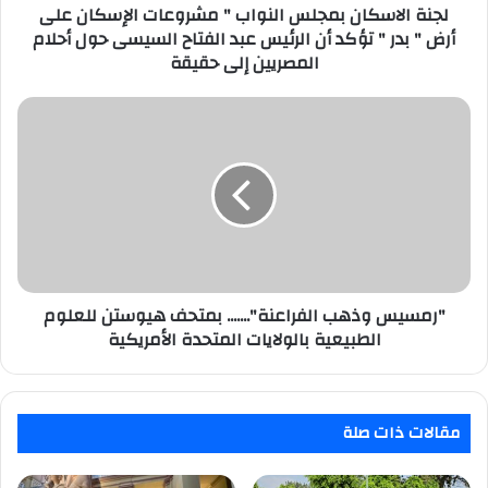
"
لجنة الاسكان بمجلس النواب " مشروعات الإسكان على
بدر
أرض " بدر " تؤكد أن الرئيس عبد الفتاح السيسى حول أحلام
"
المصريين إلى حقيقة
تؤكد
أن
"رمسيس
الرئيس
وذهب
عبد
الفراعنة".......
الفتاح
بمتحف
السيسى
هيوستن
حول
للعلوم
أحلام
الطبيعية
المصريين
بالولايات
إلى
المتحدة
حقيقة
الأمريكية
"رمسيس وذهب الفراعنة"....... بمتحف هيوستن للعلوم
الطبيعية بالولايات المتحدة الأمريكية
مقالات ذات صلة