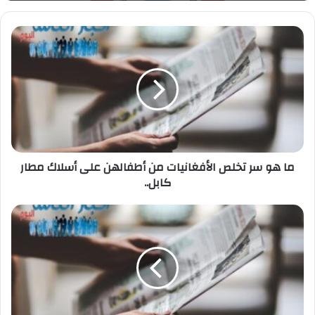
ما
«الصحة» ترصد الحالة الصحية المرتبطة بالهزة
هو
الأرضية
سر
تخلص
الأفغانيات
من
أطفالهن
على
أسلاك
مطار
ما هو سر تخلص الأفغانيات من أطفالهن على أسلاك مطار
كابل..
كابل..
أنتي
تحتاجي
جرعة
ثالثة
من
لقاح
كورونا!