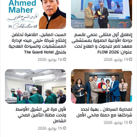
إنطلاق أول ملتقى علمي لقسم
السبت المقبل.. القاهرة تحتضن
جراحة الأوعية الدموية بمستشفى
إفتتاح شركة «تيلي ميد» لإدارة
معهد ناصر للبحوث و العلاج تحت
المستشفيات والسياحة العلاجية
عنوان: FLOW 2026
بفندق The Guard Hotel
19 يوليو، 2026
16 يوليو، 2026
لمحاربة السرطان .. بهية تجدد
لأول مرة في الشرق الأوسط
شراكتها مع حملة مانحي الأمل
وتحت مظلة التأمين الصحي
الشامل
15 يوليو، 2026
15 يوليو، 2026