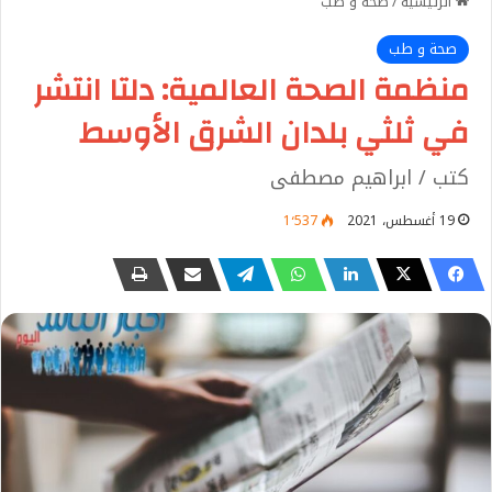
الرئيسية
/
صحة و طب
صحة و طب
منظمة الصحة العالمية: دلتا انتشر
في ثلثي بلدان الشرق الأوسط
كتب / ابراهيم مصطفى
19 أغسطس، 2021
1٬537