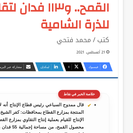
للذرة الشامية
كتب / محمد فتحي
21 أغسطس، 2021
فيسبوك
‫X
لينكدإن
مشاركة عبر البريد
خلاصة الخبر في نقاط
قال ممدوح السباعي رئيس قطاع الإنتاج أنه لأ
المنتجة بمزارع القطاع بمحافظات: كفر الشيخ، 
محصول القم