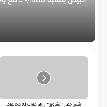
البيض بنسبة 100% 
فائض للتصدير
رئيس
جهاز
"الشروق"
:
إزالة
فورية
لـ3
مخالفات
بناء
في
رئيس جهاز "الشروق" : إزالة فورية لـ3 مخالفات