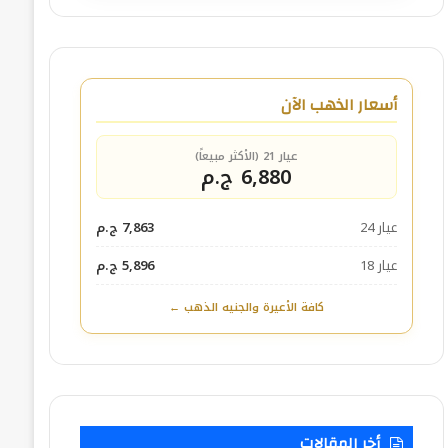
أسعار الذهب الآن
عيار 21 (الأكثر مبيعاً)
6,880 ج.م
عيار 24
7,863 ج.م
عيار 18
5,896 ج.م
كافة الأعيرة والجنيه الذهب ←
أخر المقالات