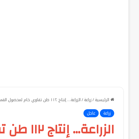
الرئيسية
/
زراعة
/
الزراعة… إنتاج ١١٢ طن تقاوي خام لمحصول القمح.. و١١٣ فدان لتقاوي الأرز و ١٥ فدان للذرة الشامية
زراعة
عاجل
الزراعة… 