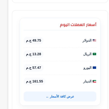
أسعار العملات اليوم
الدولار
49.75 ج.م
الريال
13.28 ج.م
اليورو
57.47 ج.م
الدينار
161.55 ج.م
عرض كافة الأسعار ←