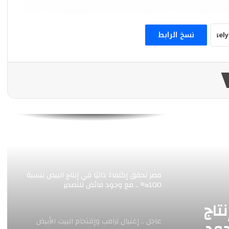
مذكرة التفاهم إلكترونيا لتسريع إتمامها
وتفادي أي عقبات محتملة
نسخ الرابط
عاجل .. إنفجار ضخم يهز مدينة القدس المحتلة
بقرار من المنظمة العالمية لصحة الحيوان.. وزير
الزراعة يعلن إعتماد “بحوث الصحة الحيوانية”
مركزاً دولياً للتعاون في أفريقيا
نقيب الفلاحين يكشف أسباب إنتشار الثعابين
السامة داخل الأراضي الزراعية
مصر تحقق إكتفاءً ذاتيًا في إنتاج البيض بنسبة
100% .. مع وجود فائض للتصدير
تاج
عاجل .. إغتيال ترامب وإقتحام البيت الأبيض