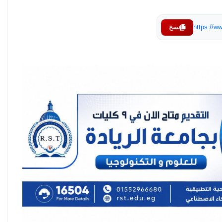
https://
نسخ
عاجل .. رئيس الوزراء الباكستاني: بعد مفاوضات
مكثفة نعلن التوصل إلى إتفاق سلام بين
واشنطن وطهران
عاجل .. الهجوم الإسرائيلي على بيروت أدى إلى
تأخير توقيع الإتفاق لساعات
عاجل .. واشنطن وطهران تتجهان إلى توقيع