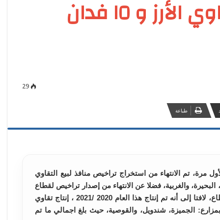
القمح.. و١١٣ فدان لتقاوي الأرز و ١٥ فدان
29
طباعة
ول مرة، تم الانتهاء من استخراج تراخيص منافذ لبيع التقاوي
البحيرة، والغربية، فضلا عن الانتهاء من إصدار تراخيص لقطاع
الإنتاج للقيام بعملية إنتاج التقاوي بمزارع القطاع، لافتا إلى أنه تم إنتاج هذا العام 2020 /2021 ، إنتاج تقاوي
ح، من مساحة إجمالية 55 فدان بمزارع: الجميزة، شندويل، والقوصية، حيث بلغ اجمالي ما تم