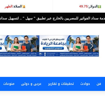
الدولار:
49.75
الصلاة:
الظهر
فواتير للمصريين بالخارج عبر تطبيق ” سهل ” .. لتسهيل سداد الالتزامات ال
فن
حوادث
تحقيقات و تقارير
عربى و دولى
منوعات