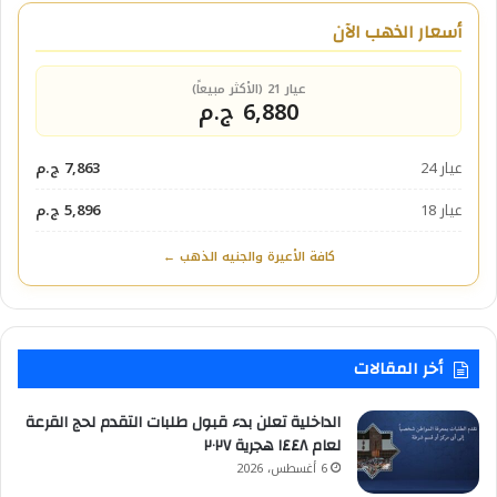
أسعار الذهب الآن
عيار 21 (الأكثر مبيعاً)
6,880 ج.م
عيار 24
7,863 ج.م
عيار 18
5,896 ج.م
كافة الأعيرة والجنيه الذهب ←
أخر المقالات
الداخلية تعلن بدء قبول طلبات التقدم لحج القرعة
لعام ١٤٤٨ هجرية ٢٠٢٧
6 أغسطس، 2026