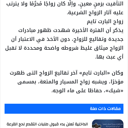
التأقيت بزمنٍ معينٍ، وإلَّا كان زواجًا مُحرَّمًا ولا يترتب
عليه آثار الزواج الشرعية.
زواج البارت تايم
يذكر أن الفترة الأخيرة شهدت ظهور مبادرات
جديدة وتقاليع للزواج، دون الأخذ في الاعتبار أن
الزواج ميثاق غليظ شروطه واضحة ومحددة لا تقبل
أي عبث بها.
وكان «البارت تايم» آخر تقاليع الزواج التى ظهرت
مؤخرًا، ويشبه زواج المسيار والمتعة، بمسمى
«شيك»، حفاظا على ماء الوجه.
مقالات ذات صلة
الداخلية تعلن بدء قبول طلبات التقدم لحج القرعة