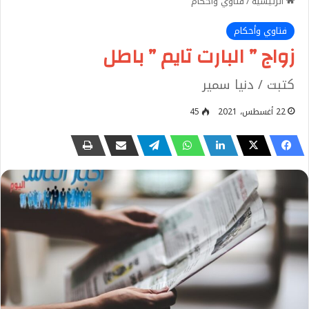
الرئيسية
/
فتاوي وأحكام
فتاوي وأحكام
زواج ” البارت تايم ” باطل
كتبت / دنيا سمير
22 أغسطس، 2021
45