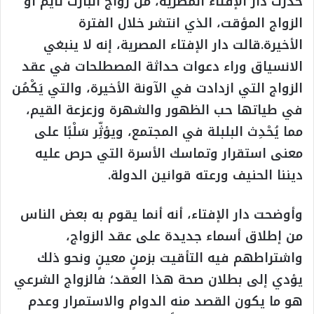
حذرت دار الإفتاء المصرية، من زواج البارت تايم أو
الزواج المؤقت، الذي انتشر خلال الفترة
الأخيرة.قالت دار الإفتاء المصرية، إنه لا ينبغي
الانسياق وراء دعوات حداثة المصطلحات في عقد
الزواج التي ازدادت في الآونة الأخيرة، والتي يَكْمُن
في طياتها حب الظهور والشهرة وزعزعة القيم،
مما يُحْدِث البلبلة في المجتمع، ويؤثِّر سَلْبًا على
معنى استقرار وتماسك الأسرة التي حرص عليه
ديننا الحنيف ورعته قوانين الدولة.
وأوضحت دار الإفتاء، أنه أنما يقوم به بعض الناس
من إطلاق أسماء جديدة على عقد الزواج،
واشتراطهم فيه التأقيت بزمنٍ معينٍ ونحو ذلك
يؤدي إلى بطلان صحة هذا العقد؛ فالزواج الشرعي
هو ما يكون القصد منه الدوام والاستمرار وعدم