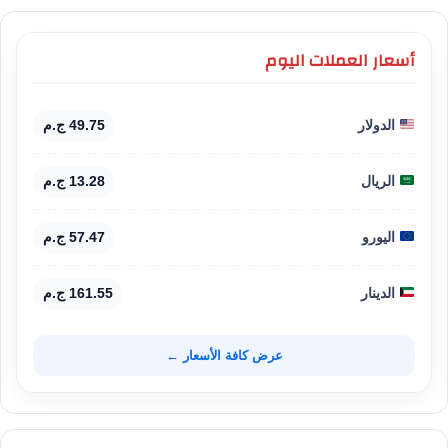
أسعار العملات اليوم
الدولار
49.75 ج.م
الريال
13.28 ج.م
اليورو
57.47 ج.م
الدينار
161.55 ج.م
عرض كافة الأسعار ←