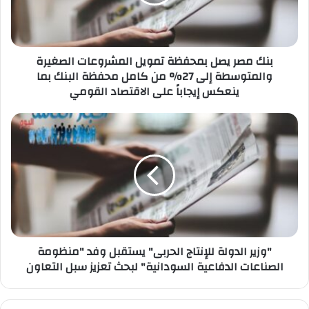
المشروعات
الصغيرة
والمتوسطة
إلى
27%
بنك مصر يصل بمحفظة تمويل المشروعات الصغيرة
من
والمتوسطة إلى 27% من كامل محفظة البنك بما
كامل
ينعكس إيجاباً على الاقتصاد القومي
محفظة
البنك
"وزير
بما
الدولة
ينعكس
للإنتاج
إيجاباً
الحربى"
على
يستقبل
الاقتصاد
وفد
القومي
"منظومة
الصناعات
الدفاعية
السودانية"
"وزير الدولة للإنتاج الحربى" يستقبل وفد "منظومة
لبحث
الصناعات الدفاعية السودانية" لبحث تعزيز سبل التعاون
تعزيز
سبل
التعاون