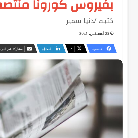
بفيروس كورونا منتصف
كتبت /دنيا سمير
23 أغسطس، 2021
فيسبوك
‫X
لينكدإن
مشاركة عبر البريد