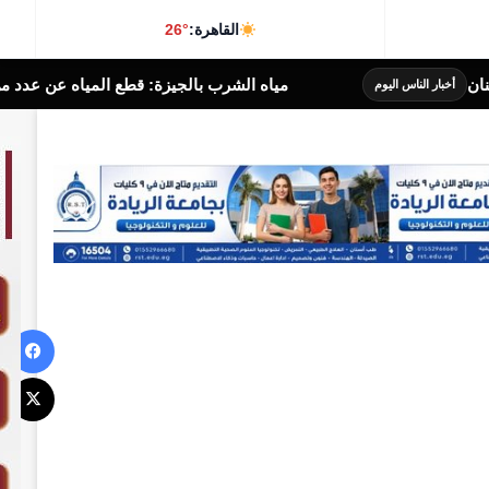
القاهرة:
26°
لشرب بالجيزة: قطع المياه عن عدد من المناطق بالهرم لتنفيذ أعمال تحو
في
‫X