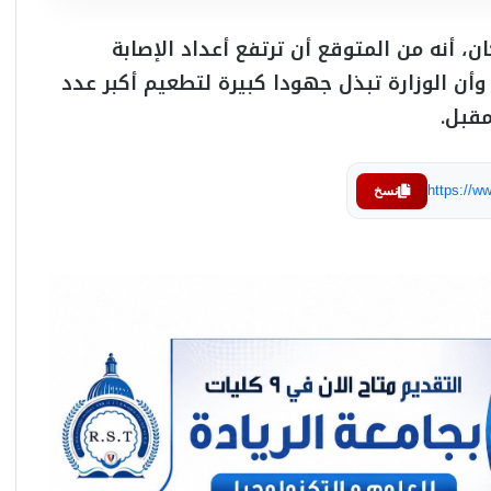
ن، أنه من المتوقع أن ترتفع أعداد الإصابة
ن الوزارة تبذل جهودا كبيرة لتطعيم أكبر عدد
قبل.
https://
نسخ
Jamjoom Pharma Announces Strategic
Partnership with Idorsia to Advance
Insomnia Care for Patients in Saudi Arabia
and the Levant
شراكة استراتيجية بين “جمجوم فارما” و
“إيدورسيا” لتطوير علاجات الأرق في السعودية
والمشرق العربي