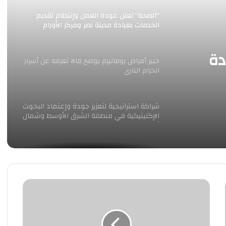
“الصحة” تعلن عودة العمل وإنتظام تقديم
الخدمات بعيادة مدينة نصر ومركز الأورام
دة
خبير أمراض روماتيزم يوضح مالا تعرفه عن أسرار
الحزام النارى
شراكة استراتيجية لتعزيز جودة وإعتماد البحوث
الإكلينيكية في منطقة الشرق الأوسط وشمال
أفريقيا
Jamjoom Pharma Announces Strategic
Partnership with Idorsia to Advance
Insomnia Care for Patients in Saudi Arabia
and the Levant
حمدي
قوطة:
شراكة استراتيجية بين “جمجوم فارما” و
زعماء
“إيدورسيا” لتطوير علاجات الأرق في السعودية
الوفد
والمشرق العربي