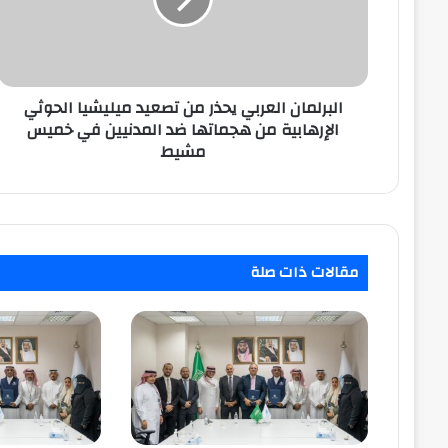
تصعيد
ميليشيا
الحوثي
الإرهابية
من
هجماتها
البرلمان العربي يحذر من تصعيد ميليشيا الحوثي
ضد
الإرهابية من هجماتها ضد المدنيين في خميس
المدنيين
مشيط
في
خميس
مشيط
مقالات ذات صلة