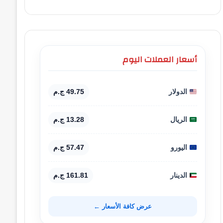
أسعار العملات اليوم
الدولار
49.75 ج.م
الريال
13.28 ج.م
اليورو
57.47 ج.م
الدينار
161.81 ج.م
عرض كافة الأسعار ←