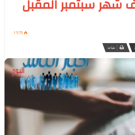
 شهر سبتمبر المقبل
1٬575
طباعة