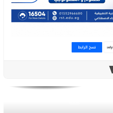
مؤسسة فيتش : مصر ستتحول إلى مركز
إقليمي رائد لتصنيع الأدوية
بطلات مصر يساندن محاربات بهية برسالة أمل
وتحدٍ
نسخ الرابط
دعماً للجرحى الفلسطينيين .. وزير الصحة يتسلم
شحنة مساعدات طبية فرنسية جديدة
بهية تفتتح وحدة للكشف المبكر بالقاهرة
الجديدة لدعم صحة المرأة
«الصحة» ترصد الحالة الصحية المرتبطة بالهزة
الأرضية