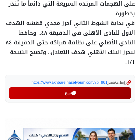
على الهجمات المرتدة السريعة التي دائماً ما تُنذر
بخطورة.
في بداية الشوط الثاني أحرز مجدي قفشه الهدف
الاول للنادى الأهلى في الدقيقة ٤٨.. وحافظ
النادي الأهلي على نظافة شباكه حتى الدقيقة ٨٤
ليحرز البنك الأهلي هدف التعادل.. وتصبح النتيجة
١/١.
رابط مختصر
https://www.akhbarelnaselyoum.com/?p=861
نسخ