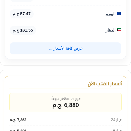
اليورو
57.47 ج.م
الدينار
161.55 ج.م
عرض كافة الأسعار ←
أسعار الذهب الآن
عيار 21 (الأكثر مبيعاً)
6,880 ج.م
عيار 24
7,863 ج.م
عيار 18
5,896 ج.م