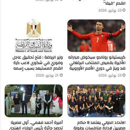
القدم “فيفا”
23 يوليو، 2026
كريستيانو رونالدو سيخوض مباراته
وزير الرياضة : فتح تحقيق عاجل
الأخيرة بقميص المنتخب البرتغالي
وفوري في شكوى لاعب كرة
ضد ويلز في دوري الأمم الأوروبية
القدم المستبعد بسبب إسمه
23 يوليو، 2026
21 يوليو، 2026
الاتحاد الدولي يعتمد 8 حكام
أميرة أحمد فهمي.. أول مصرية
مصريين لإدارة منافسات بطولة
تحصد جائزة رئيس الوزراء الهندي