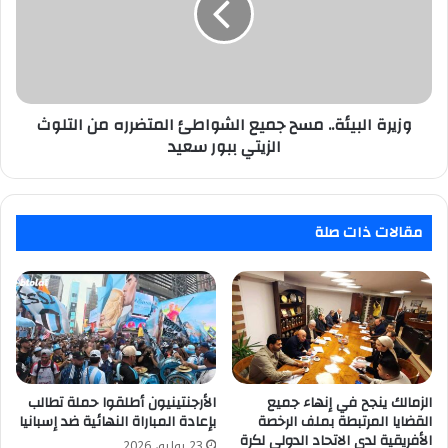
الشواطئ
المتضرره
من
التلوث
الزيتي
ببور
وزيرة البيئة.. مسح جميع الشواطئ المتضرره من التلوث
سعيد
الزيتي ببور سعيد
مقالات ذات صلة
الزمالك ينجح في إنهاء جميع
الأرجنتينيون أطلقوا حملة تطالب
القضايا المرتبطة بملف الرخصة
بإعادة المباراة النهائية ضد إسبانيا
الأفريقية لدى الاتحاد الدولي لكرة
23 يوليو، 2026