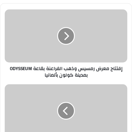
إفتتاح
معرض
رمسيس
وذهب
الفراعنة
بقاعة
ODYSSEUM
بمدينة
كولون
بألمانيا
إفتتاح معرض رمسيس وذهب الفراعنة بقاعة ODYSSEUM
بمدينة كولون بألمانيا
أسعار
الدواجن
في
السوق..
اليوم
الإثنين