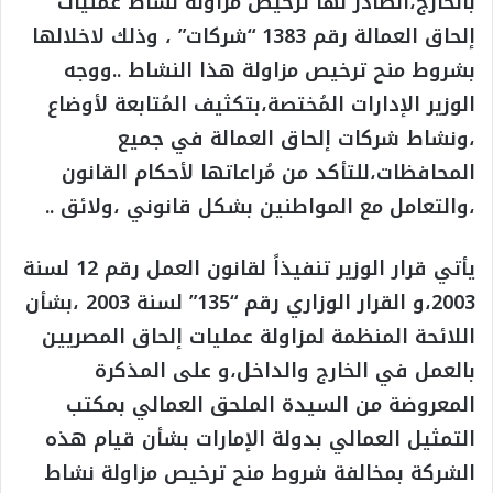
بالخارج،الصادر لها ترخيص مزاولة نشاط عمليات
إلحاق العمالة رقم 1383 “شركات” ، وذلك لاخلالها
بشروط منح ترخيص مزاولة هذا النشاط ..ووجه
الوزير الإدارات المُختصة،بتكثيف المُتابعة لأوضاع
،ونشاط شركات إلحاق العمالة في جميع
المحافظات،للتأكد من مُراعاتها لأحكام القانون
،والتعامل مع المواطنين بشكل قانوني ،ولائق
..
يأتي قرار الوزير تنفيذاً لقانون العمل رقم 12 لسنة
2003،و القرار الوزاري رقم “135” لسنة 2003 ،بشأن
اللائحة المنظمة لمزاولة عمليات إلحاق المصريين
بالعمل في الخارج والداخل،و على المذكرة
المعروضة من السيدة الملحق العمالي بمكتب
التمثيل العمالي بدولة الإمارات بشأن قيام هذه
الشركة بمخالفة شروط منح ترخيص مزاولة نشاط