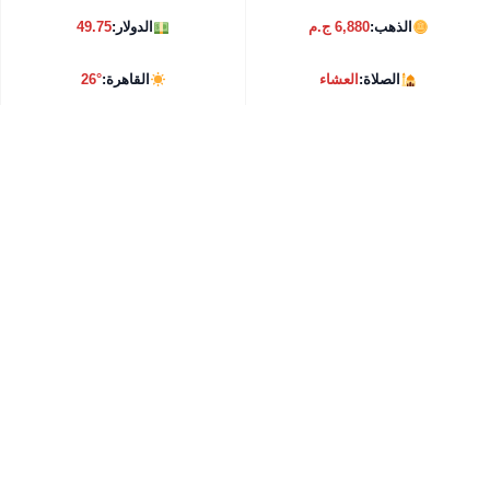
الذهب:
6,880 ج.م
الدولار:
49.75
الصلاة:
العشاء
القاهرة:
26°