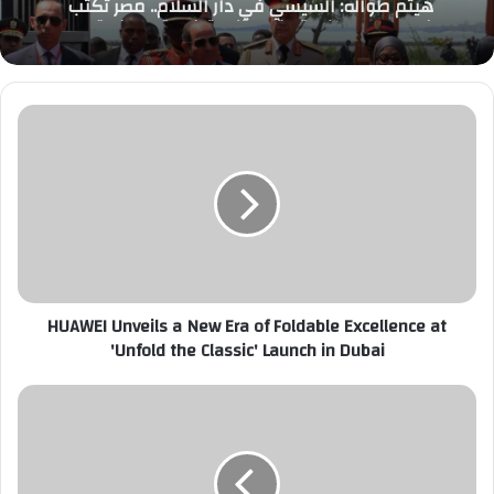
فصلا جديدا من القوة والتنمية في قلب افريقيا
HUAWEI
Unveils
a
New
Era
of
Foldable
Excellence
at
HUAWEI Unveils a New Era of Foldable Excellence at
'Unfold
the
'Unfold the Classic' Launch in Dubai
Classic'
Launch
برئاسة
in
اليماحي..
Dubai
البرلمان
العربي
يعقد