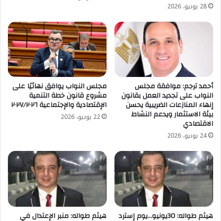
28 يونيو، 2026
أحمد ترجم: موافقة مجلس
مجلس النواب يوافق نهائيًا على
النواب على تجديد العمل بقانون
مشروع قانون خطة التنمية
إنهاء المنازعات الضريبية يحسن
الإقتصادية والإجتماعية ٢٠٢٧/٢٠٢٦
بيئة الاستثمار ويدعم النشاط
22 يونيو، 2026
الاقتصادي
24 يونيو، 2026
هيثم طواله: 30يونيو…يوم إسترد
هيثم طواله: منبر الإعتدال في