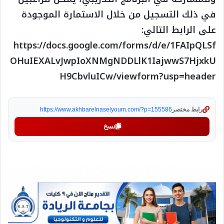
في ذلك التسجيل من خلال الاستمارة الموجودة
على الرابط التالي:
https://docs.google.com/forms/d/e/1FAIpQLSf
OHuIEXALvJwpIoXNMgNDDLlK1IajwwS7HjxkU
H9CbvluICw/viewform?usp=header
رابط مختصر
https://www.akhbarelnaselyoum.com/?p=155586
نسخ