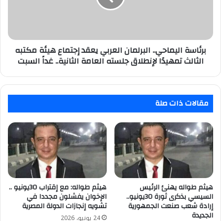
إجتماع
هيئة
مكتبه
الثالث
تمهيدًا
برئاسة اليماحي.. البرلمان العربي يعقد إجتماع هيئة مكتبه
لإنطلاق
الثالث تمهيدًا لإنطلاق جلسته العامة الثانية.. غداً السبت
جلسته
العامة
الثانية..
غداً
مقالات ذات صلة
السبت
هيثم طواله يهنئ الرئيس
هيثم طواله: مع إقتراب 30يونيو ..
السيسي بذكرى ثورة 30يونيو..
الإخوان يفشلون مجددا في
إرادة شعب صنعت الجمهورية
تشويه إنجازات الدولة المصرية
الجديدة
24 يونيو، 2026