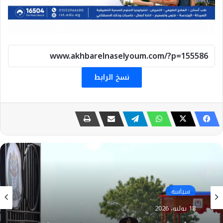
نسخ الرابط
سياسه
18 يوليو، 2026
هيثم طواله: السيسي في دار السلام.. مصر تكتب