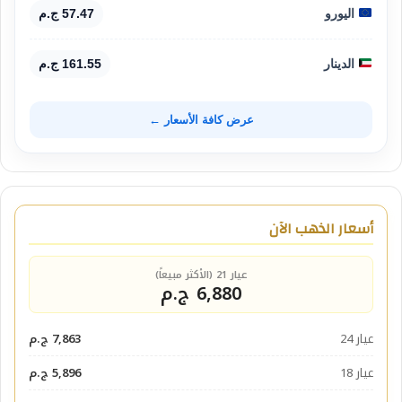
اليورو
57.47 ج.م
الدينار
161.55 ج.م
عرض كافة الأسعار ←
أسعار الذهب الآن
عيار 21 (الأكثر مبيعاً)
6,880 ج.م
عيار 24
7,863 ج.م
عيار 18
5,896 ج.م