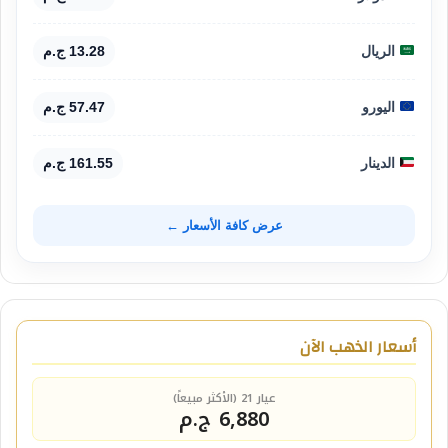
الريال
13.28 ج.م
اليورو
57.47 ج.م
الدينار
161.55 ج.م
عرض كافة الأسعار ←
أسعار الذهب الآن
عيار 21 (الأكثر مبيعاً)
6,880 ج.م