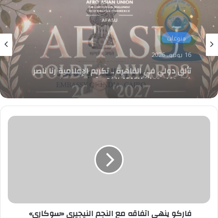
منوعات
10 يونيو، 2026
سفارة الهند بالقاهرة تنظم فعاليات إحتفالًا
باليوم العالمي لليوجا
فاركو
ينهي
اتفاقه
مع
النجم
النيجيري
«سوكاري»
فاركو ينهي اتفاقه مع النجم النيجيري «سوكاري»