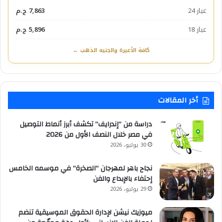
عيار 24
7,863 ج.م
عيار 18
5,896 ج.م
كافة الأعيرة والجنيه الذهب ←
أخر المقالات
دراسة من “إندرايف” تكشف أبرز أنماط التوصيل
في مصر خلال النصف الأول من 2026
30 يوليو، 2026
نجاح باهر لمهرجان “الصخرة” في موسمه الخامس
إحتفاء بالإبداع والفن
29 يوليو، 2026
ميوزيك نيشن لإدارة الحقوق الموسيقية تنضم