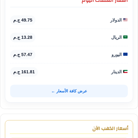
أسعار العملات اليوم
الدولار
49.75 ج.م
الريال
13.28 ج.م
اليورو
57.47 ج.م
الدينار
161.81 ج.م
عرض كافة الأسعار ←
أسعار الذهب الآن