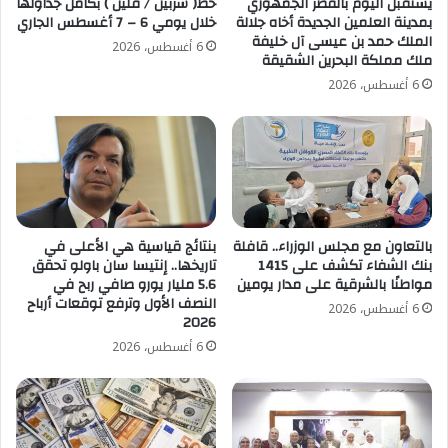
يستقبل اليوم بالقصر الجمهوري
خط( شربين / قلين ) بكامل جداولها
بمدينة العلمين الجديدة أخاه جلالة
خلال يومي 6 – 7 أغسطس الجاري
الملك حمد بن عيسى آل خليفة
6 أغسطس، 2026
ملك مملكة البحرين الشقيقة
6 أغسطس، 2026
بالتعاون مع مجلس الوزراء.. قافلة
بنتائج قياسية هي الأعلى في
بنك الشفاء تكشف على 1415
تاريخها.. إنتيسا سان باولو تحقق
مواطنًا بالشرقية على مدار يومين
5.6 مليار يورو صافي ربح في
النصف الأول وترفع توقعات أرباح
6 أغسطس، 2026
2026
6 أغسطس، 2026