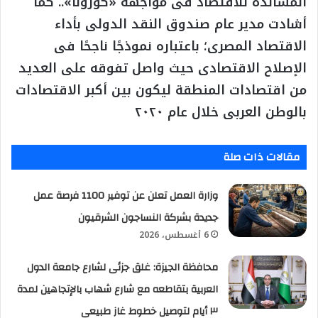
المساندة للاقتصاد فى مواجهة «كورونا».. كما
أشادت مدير عام صندوق النقد الدولى بأداء
الاقتصاد المصرى؛ باعتباره نموذجًا ناجحًا فى
الإصلاح الاقتصادى حيث واصل تفوقه على العديد
من اقتصادات المنطقة ليكون بين أكبر الاقتصادات
بالوطن العربى خلال عام ٢٠٢٠
مقالات ذات صلة
وزارة العمل تعلن عن توفير 1100 فرصة عمل
جديدة بشركة النساجون الشرقيون
6 أغسطس، 2026
محافظة الجيزة: غلق جزئى لشارع جامعة الدول
العربية بتقاطعه مع شارع شهاب بالإتجاهين لمدة
٣ أيام لتوصيل خطوط غاز طبيعى