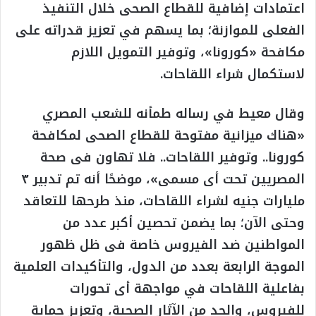
اعتمادات إضافية للقطاع الصحى خلال التنفيذ
الفعلى للموازنة؛ بما يسهم في تعزيز قدراته على
مكافحة «كورونا»، وتوفير التمويل اللازم
لاستكمال شراء اللقاحات.
وقال معيط في رساله طمأنه للشعب المصري
«هناك ميزانية مفتوحة للقطاع الصحى لمكافحة
كورونا.. وتوفير اللقاحات.. فلا تهاون فى صحة
المصريين تحت أى مسمى»، موضحًا أنه تم تدبير ٣
مليارات جنيه لشراء اللقاحات، منذ طرحها للتعاقد
وحتى الآن؛ بما يضمن تحصين أكبر عدد من
المواطنين ضد الفيروس خاصة فى ظل ظهور
الموجة الرابعة بعدد من الدول، والتأكيدات العلمية
بفاعلية اللقاحات في مواجهة أى تحورات
للفيروس، والحد من الآثار الصحية، وتعزيز حماية