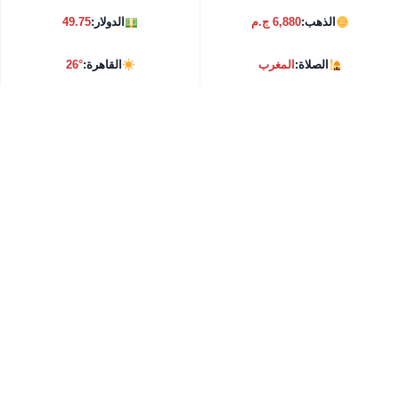
الذهب:
6,880 ج.م
الدولار:
49.75
الصلاة:
المغرب
القاهرة:
26°