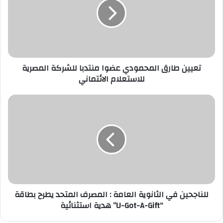
عضوا
منتدبا
للشركة
المصرية
للاستعلام
الائتماني
تعيين طارق المحمودي عضوا منتدبا للشركة المصرية
للاستعلام الائتماني
للناجحين
في
الثانوية
العامة
:
المصرف
المتحد
يطرح
بطاقة
“U-
للناجحين في الثانوية العامة : المصرف المتحد يطرح بطاقة
Got-
“U-Got-A-Gift” هدية استثنائية
A-