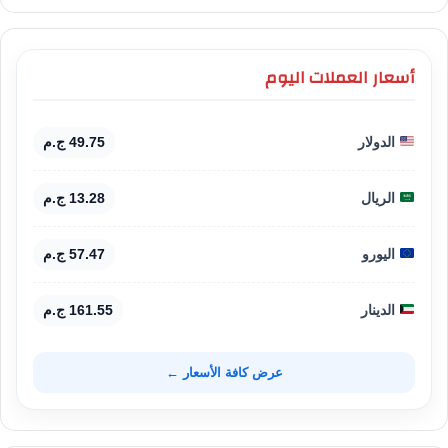
أسعار العملات اليوم
الدولار
49.75 ج.م
الريال
13.28 ج.م
اليورو
57.47 ج.م
الدينار
161.55 ج.م
عرض كافة الأسعار ←