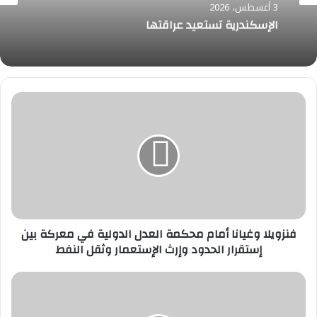
الأرشيف والمكتبة الوطنية يعيد هيكلة مجلة
الثقافة
“ليوا” ويفتح باب المشاركة في عدد خاص عن تاريخ
3 أغسطس، 2026
وتراث وثقافة الإمارات
فنزويلا
وغيانا
الإسكندرية تستعيد عراقتها
أمام
محكمة
العدل
الدولية
في
معركة
بين
إستقرار
فنزويلا وغيانا أمام محكمة العدل الدولية في معركة بين
الحدود
إستقرار الحدود وإرث الإستعمار وثقل النفط
وإرث
الإستعمار
الاتحاد
وثقل
المصري
النفط
يطرح