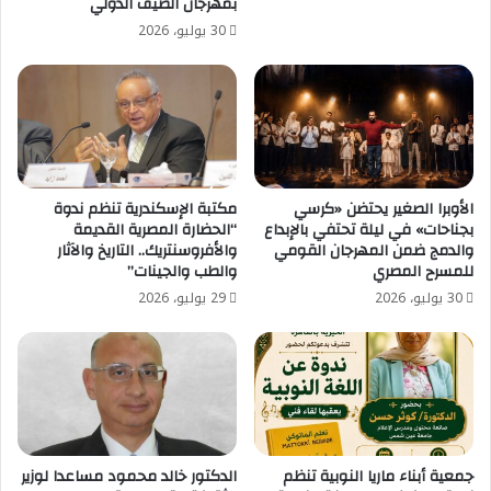
بمهرجان الصيف الدولي
30 يوليو، 2026
الأوبرا الصغير يحتضن «كرسي
مكتبة الإسكندرية تنظم ندوة
بجناحات» في ليلة تحتفي بالإبداع
“الحضارة المصرية القديمة
والدمج ضمن المهرجان القومي
والأفروسنتريك.. التاريخ والآثار
للمسرح المصري
والطب والجينات”
30 يوليو، 2026
29 يوليو، 2026
جمعية أبناء ماريا النوبية تنظم
الدكتور خالد محمود مساعدا لوزير