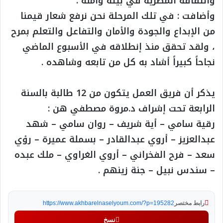
والثقافة المصرية في بيئة وآمنة .
وأضافت : في تلك المرحلة نحن نرفع شعار قيمنا
من الإبداع والجودة والأمان والتفاعل والتعلم بمرح
، ولقد تحقق منذ إنطلاقه في الأسبوع الماضي
نجاحاً كبيراً أشاد به كل من تابعه وشاهده .
يذكر أن فريق العمل يتكون من 12 طالبة بالسنة
الرابعة تحت إشراف د.مروة مصطفي هن :
رقية سامي – أية شريف – روان سامي – شهد
عبدالعزيز – أروي عبدالقادر – بسملة عميرة – رؤي
سعد – فرح الفخراني – أروي الغراوي – ملك عبده
– سندس نبيل – جنة زينهم .
رابط مختصر
https://www.akhbarelnaselyoum.com/?p=195282
نسخ