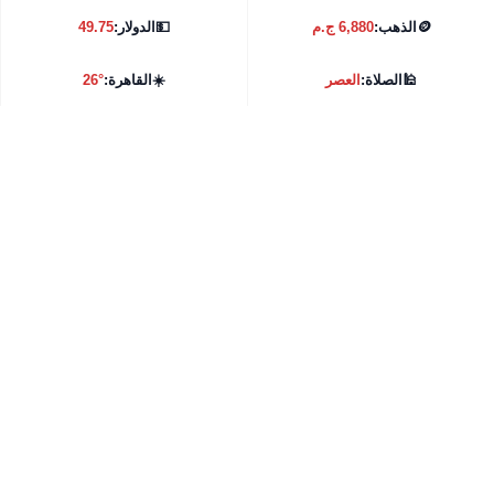
🪙
الذهب:
6,880 ج.م
💵
الدولار:
49.75
🕌
الصلاة:
العصر
☀️
القاهرة:
26°