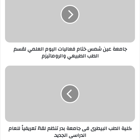
شمس
ختام
فعاليات
اليوم
العلمي
لقسم
الطب
الطبيعي
جامعة عين شمس ختام فعاليات اليوم العلمي لقسم
والروماتيزم
الطب الطبيعي والروماتيزم
كلية
الطب
البيطرى
فى
جامعة
بدر
تنظم
لقاءً
تعريفياً
للعام
كلية الطب البيطرى فى جامعة بدر تنظم لقاءً تعريفياً للعام
الدراسى
الدراسى الجديد.