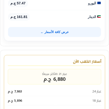
اليورو
57.47 ج.م
الدينار
161.81 ج.م
عرض كافة الأسعار ←
أسعار الذهب الآن
عيار 21 (الأكثر مبيعاً)
6,880 ج.م
عيار 24
7,863 ج.م
عيار 18
5,896 ج.م