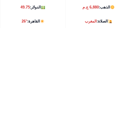
الذهب:
6,880 ج.م
الدولار:
49.75
الصلاة:
المغرب
القاهرة:
26°