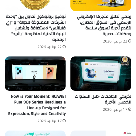
ريلمي تطلق متجرها الإلكتروني
توقيع بروتوكول تعاون بين “وحدة
الرسمي فى السوق المصرى،
الشركات المملوكة للدولة” و “إي
لتقدم تجربة تسوق سلسة
فاينانس” لاستضافة وتشغيل
ومكافآت حصرية
البنية التحتية لمنظومة “رشيد”
الرقمية
22 يوليو، 2026
22 يوليو، 2026
لخريجي الجامعات خلال السنوات
Now is Your Moment: HUAWEI
الخمس الأخيرة
Pura 90s Series Headlines a
Line-up Designed for
17 يوليو، 2026
Expression, Style and Creativity
17 يوليو، 2026