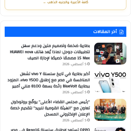
كافة الأعيرة والجنيه الذهب ←
أخر المقالات
بطارية ضخمة وتصميم متين ودعم سهل
لتطبيقات جوجل: لماذا يُعد هاتف HUAWEI nova
15 Max مصممًا خصيصًا لإجازة الصيف
5 أغسطس، 2026
أكبر بطارية في تاريخ سلسلة vivo Y تشعل
المنافسة في مصر مع إطلاق vivo Y500، المزود
ببطارية BlueVolt رائدة بسعة 8100 مللي أمبير
5 أغسطس، 2026
“رئيس مجلس القضاء الأعلى” يوقّع بروتوكول
تعاون مع “الهيئة القومية للبريد” لتقديم خدمة
الإعلان الإلكتروني المسجل
5 أغسطس، 2026
OPPO تستعد لإطلاق سلسلة Reno16 في مصر