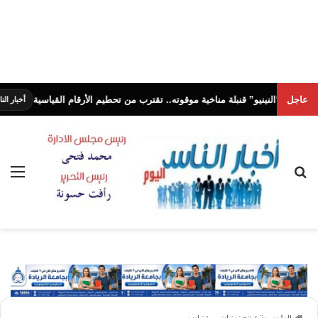
عاجل
نينيو” قنبلة مناخية موقوته.. تقترب من تحطيم الأرقام القياسية
أخبار الناس اليوم
بحث عن
الق