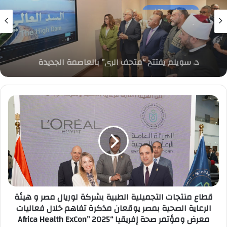
تحقيقات و تقارير
4 أغسطس، 2026
د. سويلم يفتتح “متحف الري” بالعاصمة الجديدة
بحضور وزراء النقل والتنمية المحلية والبيئة
والأوقاف والرئيس التنفيذي لهيئة المتحف
المصري الكبير
قطاع
منتجات
التجميلية
الطبية
بشركة
لوريال
مصر
و
هيئة
الرعاية
قطاع منتجات التجميلية الطبية بشركة لوريال مصر و هيئة
الصحية
الرعاية الصحية بمصر يوقعان مذكرة تفاهم خلال فعاليات
بمصر
معرض ومؤتمر صحة إفريقيا “Africa Health ExCon” 2025