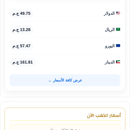
الدولار
49.75 ج.م
الريال
13.28 ج.م
اليورو
57.47 ج.م
الدينار
161.81 ج.م
عرض كافة الأسعار ←
أسعار الذهب الآن