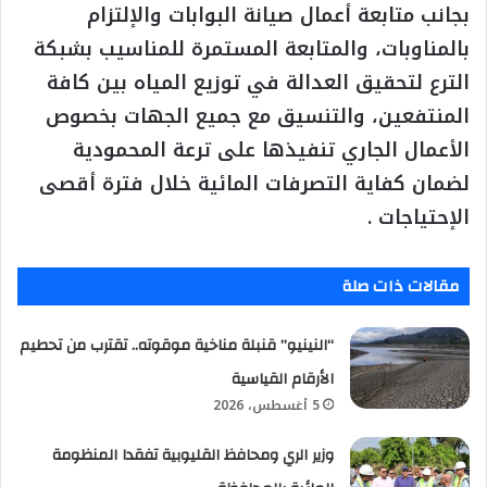
بجانب متابعة أعمال صيانة البوابات والإلتزام
بالمناوبات، والمتابعة المستمرة للمناسيب بشبكة
الترع لتحقيق العدالة في توزيع المياه بين كافة
المنتفعين، والتنسيق مع جميع الجهات بخصوص
الأعمال الجاري تنفيذها على ترعة المحمودية
لضمان كفاية التصرفات المائية خلال فترة أقصى
الإحتياجات .
مقالات ذات صلة
“النينيو” قنبلة مناخية موقوته.. تقترب من تحطيم
الأرقام القياسية
5 أغسطس، 2026
وزير الري ومحافظ القليوبية تفقدا المنظومة