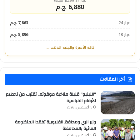
عيار 21 (الأكثر مبيعاً)
6,880 ج.م
عيار 24
7,863 ج.م
عيار 18
5,896 ج.م
كافة الأعيرة والجنيه الذهب ←
أخر المقالات
“النينيو” قنبلة مناخية موقوته.. تقترب من تحطيم
الأرقام القياسية
5 أغسطس، 2026
وزير الري ومحافظ القليوبية تفقدا المنظومة
المائية بالمحافظة
5 أغسطس، 2026