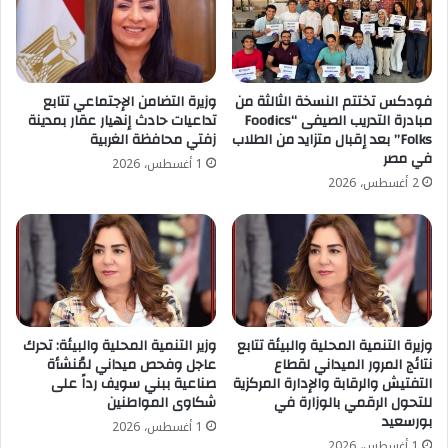
فودكس تختتم النسخة الثالثة من
وزيرة التضامن الإجتماعي تتابع
مبادرة التدريب الصيفى “Foodics
تداعيات حادث إنهيار عقار بمدينة
Folks” بعد إقبال متزايد من الطلاب
زفتي محافظة الغربية
في مصر
1 أغسطس، 2026
2 أغسطس، 2026
وزيرة التنمية المحلية والبيئة تتابع
وزير التنمية المحلية والبيئة: تحرك
نتائج المرور الميداني لقطاع
عاجل وفحص ميداني لمُنشأة
التفتيش والرقابة والإدارة المركزية
صناعية ببني سويف رداً على
للتحول الرقمي بالوزارة في
شكاوى المواطنين
بورسعيد
1 أغسطس، 2026
1 أغسطس، 2026