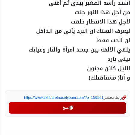
اسند رأسه الصغير بيدي ثم أغني
من أجل هذا النور جئت
لأجل هذا الانتظار خلقت
ليعرف الشتاء ان البرد يأتي من الداخل
ان الحب فقط
يلقي الألفة بين جسد امرأة والنار وغيابك
بيتي بارد
الليل كائن مجنون
و أنا( مشتاقتلك).
رابط مختصر
https://www.akhbarelnaselyoum.com/?p=159561
نسخ