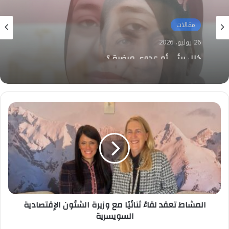
مقالات
25 يوليو، 2026
محمد جاد يكتب: كيف يعيد التحول الرقمي
والتعليم الإلكتروني صياغة عقول أجيال
المستقبل
المشاط
تعقد
لقاءً
ثنائيًا
مع
وزيرة
الشئون
الإقتصادية
السويسرية
المشاط تعقد لقاءً ثنائيًا مع وزيرة الشئون الإقتصادية
السويسرية