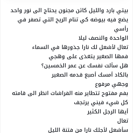
بيتي بارد والليل كائن مجنون يحتاج الى نور واحد
يضع فيه بيوضه كي تنام الريح التي تصفر في
رأسي
الواحدة والنصف ليلا
تعال لأشعل لك نارا جذورها في السماء
فمها الصغير يتغذى على وهجي
هل سألت نفسك عن عمر الخمسين؟
بالكاد أمسك أصبع قدمه الصغير
وجهي مرفوع
بفم مفتوح تتطاير منه الفراشات انظر الى قامته
كل شيء فيني يرتجف
أيها الرجل الكثير
تعال
سأشعل لأجلك نارا من فتنة الليل