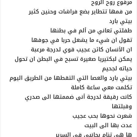
مرفوع روح الروح
من فمها تتطاير بضع فراشات وحنين كثير
بيتي بارد
طفلتي تعاني من ألم في بطنها
تقول ان شيء ما يشعل حربا في جوفها
ان الأنسان كائن عجيب قوي لدرجة مرعبة
يمكن لبكتيريا صغيرة تسبح في البطن ان تحول
حياته لجحيم
بيتي بارد والعصا التي التقطها من الطريق اليوم
تكلمت معي ساعة كاملة
كانت رقيقة لدرجة أنى ضممتها الى صدري
وقبلتها
شعرت نحوها بحب عجيب
عدت بها الى البيت
ها هي تنام بجانبي في السرير