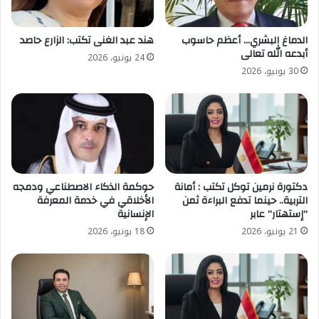
الدماغ البشري… أعظم حاسوب
هند عبد الغنى تكتب: الزارع حاصد
أبدعه الله تعالى
24 يونيو، 2026
30 يونيو، 2026
دكتورة نرمين توكل تكتب : ​أمانة
حوكمة الذكاء الاصطناعي ودمجه
التربية.. حينما تدفع البراءة ثمن
الأخلاقي في خدمة المعرفة
“إستهتار” عابر
الإنسانية
21 يونيو، 2026
18 يونيو، 2026