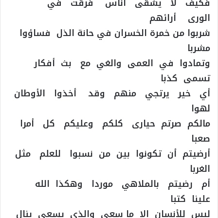
فكيف لا يشقى أناس فرقت في
الورى أرائهم
شربوا من خمرة الخسران في حانة الذل فساؤوا
مشربا
وتمادوا في العمى والغي مع بث أفكار
تسمى كذبا
أي خير يرتجي منهم وقد أخذوا الأوطان
لهوا
مالكم صرتم حيارى كلكم وعليكم كل أمرا
صعبا
أرضيتم أن تكونوا بين من نسبوا للعلم مثل
الغربا
أم رضيتم بالملاهي موردا وهكذا الله
علينا كتبا
ليس للأنسان الا ما سعى والذي يسعى ينال