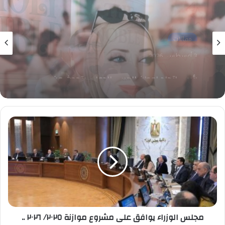
مقالات
28 يوليو، 2026
هنا شلبي تكتب : أسباب إنتشار العنف في الآونة
الأخيرة
مجلس
الوزراء
يوافق
على
مشروع
موازنة
٢٠٢٥/
٢٠٢٦
..
ويقرر
مجلس الوزراء يوافق على مشروع موازنة ٢٠٢٥/ ٢٠٢٦ ..