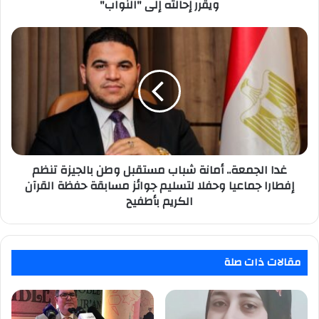
إحالته
ويقرر إحالته إلى "النواب"
إلى
"النواب"
غدا
الجمعة..
أمانة
شباب
مستقبل
وطن
بالجيزة
تنظم
إفطارا
جماعيا
غدا الجمعة.. أمانة شباب مستقبل وطن بالجيزة تنظم
وحفلا
إفطارا جماعيا وحفلا لتسليم جوائز مسابقة حفظة القرآن
لتسليم
الكريم بأطفيح
جوائز
مسابقة
حفظة
القرآن
مقالات ذات صلة
الكريم
بأطفيح