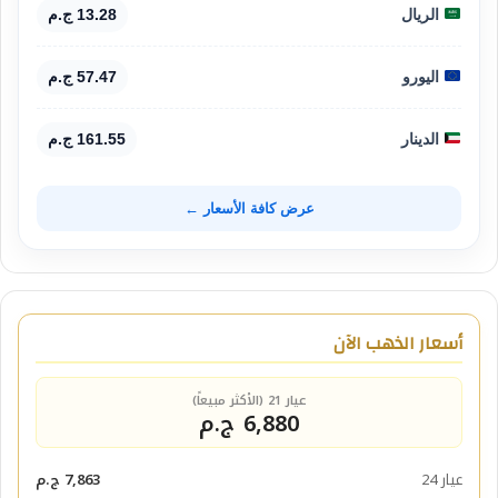
الريال
13.28 ج.م
اليورو
57.47 ج.م
الدينار
161.55 ج.م
عرض كافة الأسعار ←
أسعار الذهب الآن
عيار 21 (الأكثر مبيعاً)
6,880 ج.م
عيار 24
7,863 ج.م