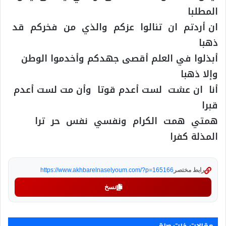
المطلبا
ان أردتم ان تنالوا عزكم والذي من فخركم قد
ذهبا
أبذلوا في العلم أقصى جهدكم وأخدموا الوطن
وإلا ذهبا
أنا ان عشت لست أعدم قوتا وأن مت لست أعدم
قبرا
همتي همت الكرام ونفسي نفس حر ترا
المذلة كفرا
رابط مختصر
https://www.akhbarelnaselyoum.com/?p=165166
نسخ